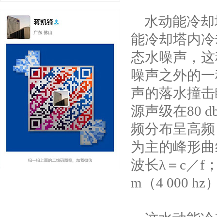
水动能冷却
能冷却塔内冷
态水噪声，这
噪声之外的一
声的落水撞击
源声级在80
频分布呈高频（1
为主的峰形曲线
波长λ＝c／f；1.
m（4 000 h