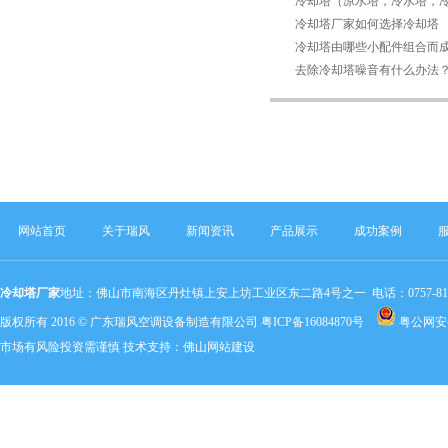
冷却塔（凉水塔，冷水塔，
冷却塔厂家如何选择冷却塔
冷却塔由哪些小配件组合而成
去除冷却塔噪音有什么办法
网站首页
关于瑞风
新闻资讯
产品展示
成功案例
冷却塔厂家
地址：佛山市南海区丹灶镇上安上坊工业区东二路4号之一 电话：0757-81803320 手机：
版权所有 2016 © 广东瑞风空调设备制造有限公司
粤ICP备16084870号
粤公网安备 
市场有风险投资需谨慎 技术支持：
佛山网站建设