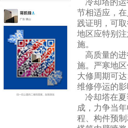
冷却塔的运行
节相适应，在
践证明，可取得
地区应特别注
施。
高质量的进行
施。严寒地区
大修周期可达
维修停运的影
冷却塔在夏季
成，力争当年
程、构件预制