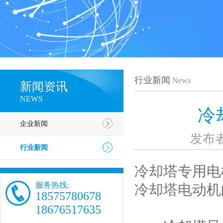
行业新闻
News
新闻资讯
NEWS
冷
企业新闻
发布
行业新闻
冷却塔专用电
服务热线:
冷却塔电动机
18575780678
18676517635