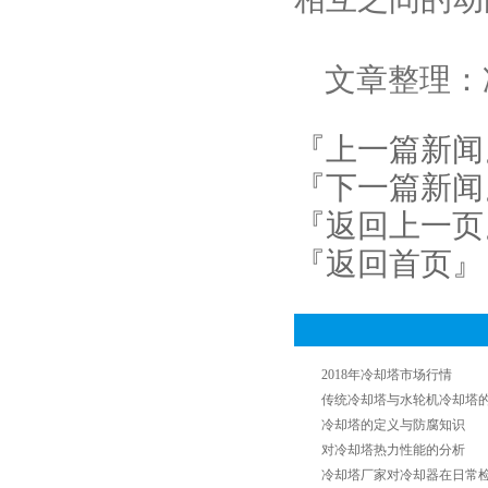
文章整理：冷却塔厂家
『上一篇新闻
『下一篇新闻
『返回上一页
『返回首页』
2018年冷却塔市场行情
传统冷却塔与水轮机冷却塔
冷却塔的定义与防腐知识
对冷却塔热力性能的分析
冷却塔厂家对冷却器在日常