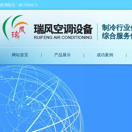
575780678
制冷行业
综合服务
网站首页
产品展示
成功案例
|
|
|