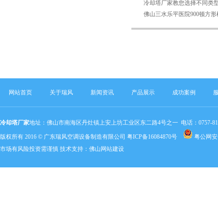
冷却塔厂家教您选择不同类
佛山三水乐平医院900顿方
网站首页
关于瑞风
新闻资讯
产品展示
成功案例
冷却塔厂家
地址：佛山市南海区丹灶镇上安上坊工业区东二路4号之一 电话：0757-81803320 手机：
版权所有 2016 © 广东瑞风空调设备制造有限公司
粤ICP备16084870号
粤公网安备 
市场有风险投资需谨慎 技术支持：
佛山网站建设