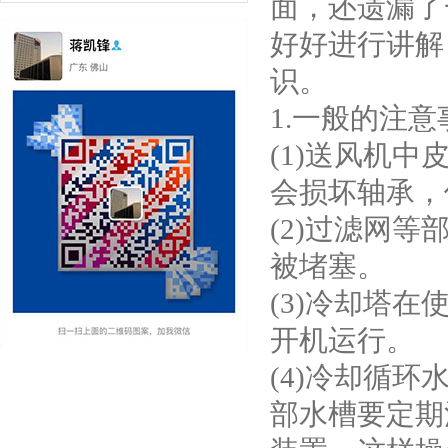
面，还遗漏了
好好进行讲解
识。
1.一般的注意
(1)送风机
会损坏轴承，
(2)过滤网
被堵塞。
(3)冷却塔
开机运行。
(4)冷却循
部水槽要定期