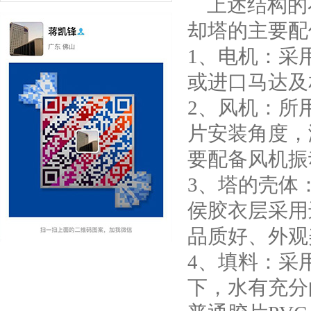
上述结构的
却塔的主要配
1、电机：采
或进口马达及
2、风机：所
片安装角度，
要配备风机振
3、塔的壳体
侯胶衣层采用
品质好、外观
4、填料：采
下，水有充分