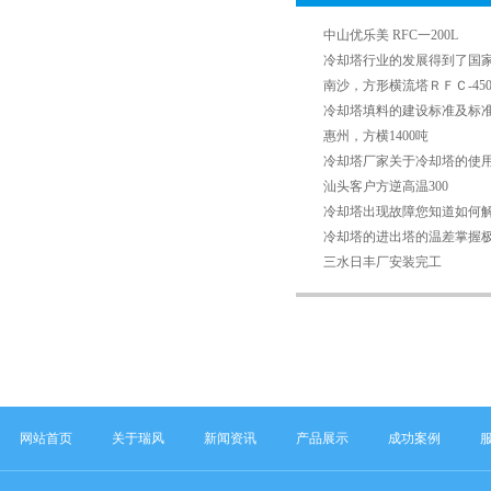
中山优乐美 RFC一200L
冷却塔行业的发展得到了国
南沙，方形横流塔ＲＦＣ-450
冷却塔填料的建设标准及标
惠州，方横1400吨
冷却塔厂家关于冷却塔的使
汕头客户方逆高温300
冷却塔出现故障您知道如何
冷却塔的进出塔的温差掌握
三水日丰厂安装完工
网站首页
关于瑞风
新闻资讯
产品展示
成功案例